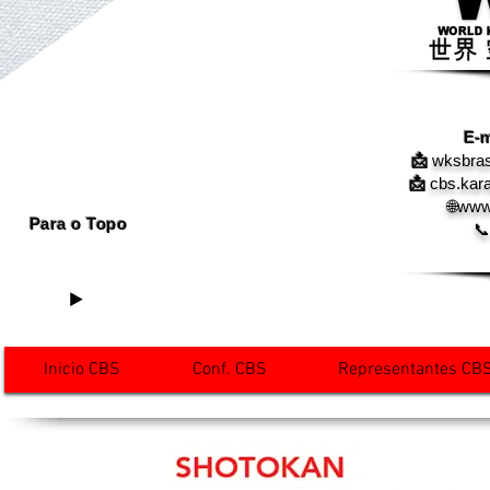
E-m
📩
wksbras
📩
cbs.kar
🌐www
Para o Topo
📞
Inicio CBS
Conf. CBS
Representantes CB